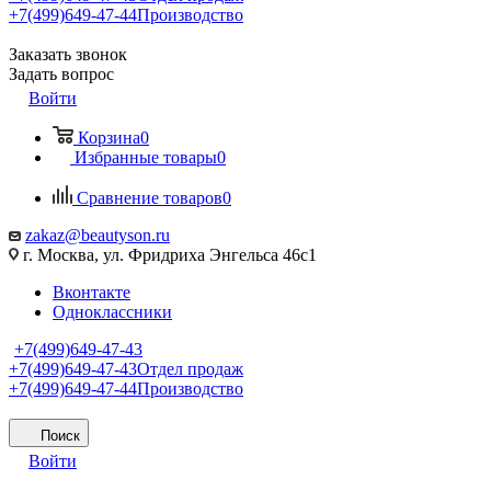
+7(499)649-47-44
Производство
Заказать звонок
Задать вопрос
Войти
Корзина
0
Избранные товары
0
Сравнение товаров
0
zakaz@beautyson.ru
г. Москва, ул. Фридриха Энгельса 46с1
Вконтакте
Одноклассники
+7(499)649-47-43
+7(499)649-47-43
Отдел продаж
+7(499)649-47-44
Производство
Поиск
Войти